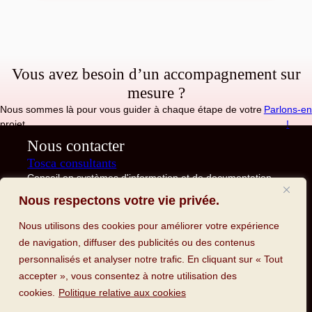
Vous avez besoin d’un accompagnement sur
mesure ?
Nous sommes là pour vous guider à chaque étape de votre
Parlons-en
projet.
!
Nous contacter
Tosca consultants
Conseil en systèmes d'information et de documentation
12, rue Ernest Laval, 92170 VANVES
Nous respectons votre vie privée.
Nous utilisons des cookies pour améliorer votre expérience
de navigation, diffuser des publicités ou des contenus
Confidentialité
personnalisés et analyser notre trafic. En cliquant sur « Tout
accepter », vous consentez à notre utilisation des
Politique de confidentialité
cookies.
Politique relative aux cookies
Plan du site