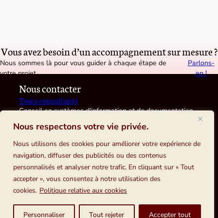
Vous avez besoin d’un accompagnement sur mesure ?
Nous sommes là pour vous guider à chaque étape de
Parlons-
votre projet.
en !
Nous contacter
Tosca consultants
Conseil en systèmes d'information et de documentation
12, rue Ernest Laval, 92170 VANVES
Nous respectons votre vie privée.
Nous utilisons des cookies pour améliorer votre expérience de
navigation, diffuser des publicités ou des contenus
Confidentialité
personnalisés et analyser notre trafic. En cliquant sur « Tout
accepter », vous consentez à notre utilisation des
Politique de confidentialité
cookies.
Politique relative aux cookies
Plan du site
Personnaliser
Tout rejeter
Accepter tout