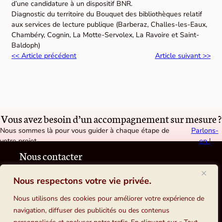
d’une candidature à un dispositif BNR.
Diagnostic du territoire du Bouquet des bibliothèques relatif
aux services de lecture publique (Barberaz, Challes-les-Eaux,
Chambéry, Cognin, La Motte-Servolex, La Ravoire et Saint-
Baldoph)
<< Article précédent
Article suivant >>
Vous avez besoin d’un accompagnement sur mesure ?
Nous sommes là pour vous guider à chaque étape de
Parlons-
votre projet.
en !
Nous contacter
Tosca consultants
Conseil en systèmes d'information et de documentation
Nous respectons votre vie privée.
12, rue Ernest Laval, 92170 VANVES
Nous utilisons des cookies pour améliorer votre expérience de
navigation, diffuser des publicités ou des contenus