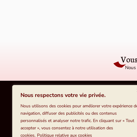
Vous
Nous 
Nous contacter
Nous respectons votre vie privée.
Tosca consultants
Nous utilisons des cookies pour améliorer votre expérience d
Conseil en systèmes d'information et de
navigation, diffuser des publicités ou des contenus
documentation
12, rue Ernest Laval, 92170 VANVES
personnalisés et analyser notre trafic. En cliquant sur « Tout
accepter », vous consentez à notre utilisation des
cookies.
Politique relative aux cookies