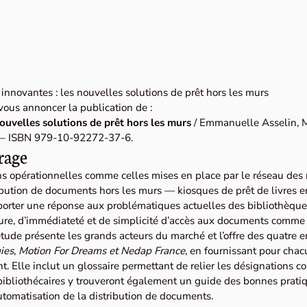
innovantes : les nouvelles solutions de prêt hors les murs
 vous annoncer la publication de :
ouvelles solutions de prêt hors les murs
/ Emmanuelle Asselin, M
. – ISBN 979-10-92272-37-6.
rage
ons opérationnelles comme celles mises en place par le réseau de
bution de documents hors les murs — kiosques de prêt de livres en 
orter une réponse aux problématiques actuelles des bibliothèqu
ture, d’immédiateté et de simplicité d’accès aux documents comme 
’étude présente les grands acteurs du marché et l’offre des quatre 
gies, Motion For Dreams et Nedap France
, en fournissant pour chac
t. Elle inclut un glossaire permettant de relier les désignations 
bibliothécaires y trouveront également un guide des bonnes prat
utomatisation de la distribution de documents.