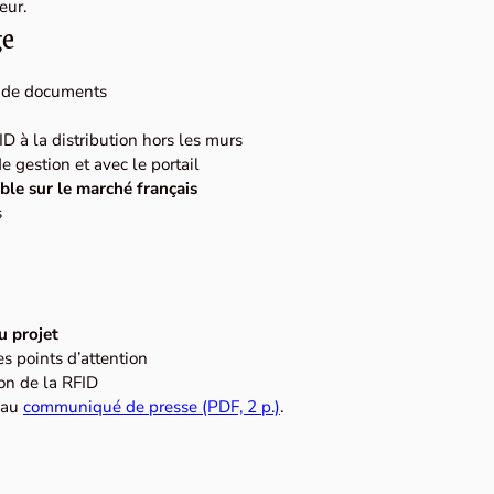
eur.
ge
rs de documents
ID à la distribution hors les murs
de gestion et avec le portail
ible sur le marché français
s
u projet
es points d’attention
on de la RFID
 au
communiqué de presse (PDF, 2 p.)
.