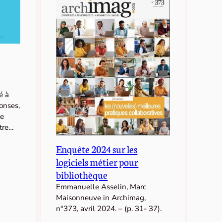
é à
ponses,
de
tre…
Enquête 2024 sur les
logiciels métier pour
bibliothèque
Emmanuelle Asselin, Marc
Maisonneuve in Archimag,
n°373, avril 2024. – (p. 31- 37).