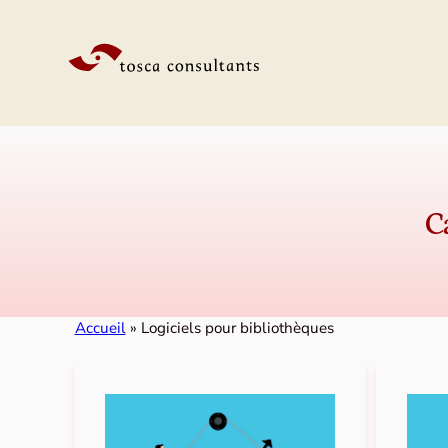
Aller au contenu
C
Accueil
»
Logiciels pour bibliothèques