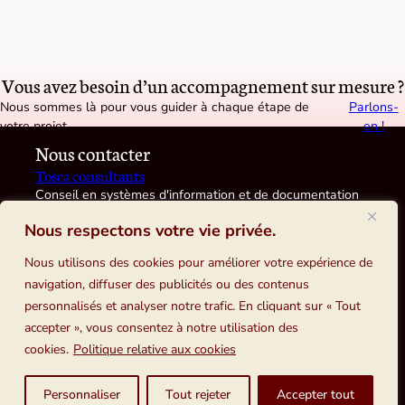
Vous avez besoin d’un accompagnement sur mesure ?
Nous sommes là pour vous guider à chaque étape de
Parlons-
votre projet.
en !
Nous contacter
Tosca consultants
Conseil en systèmes d'information et de documentation
12, rue Ernest Laval, 92170 VANVES
Nous respectons votre vie privée.
Nous utilisons des cookies pour améliorer votre expérience de
navigation, diffuser des publicités ou des contenus
Confidentialité
personnalisés et analyser notre trafic. En cliquant sur « Tout
accepter », vous consentez à notre utilisation des
Politique de confidentialité
cookies.
Politique relative aux cookies
Plan du site
Personnaliser
Tout rejeter
Accepter tout
Mentions légales