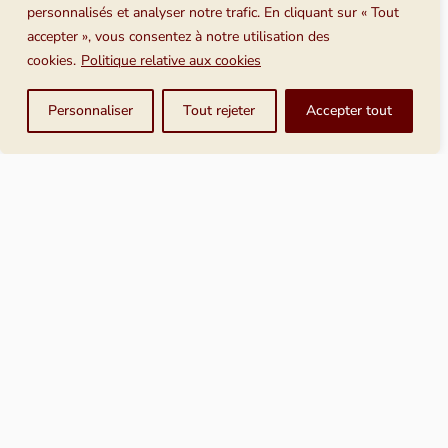
personnalisés et analyser notre trafic. En cliquant sur « Tout
bibliothèque.
accepter », vous consentez à notre utilisation des
cookies.
Politique relative aux cookies
Personnaliser
Tout rejeter
Accepter tout
Références des publications rendant
compte de nos enquêtes annuelles
Tosca consultants réalise des enquêtes de marché
portant sur les logiciels métier destinés aux
bibliothèques, tous les ans depuis 1995.
Enquêtes annuelles relatives à l’offre et à la
diffusion des logiciels métier pour bibliothèque (les