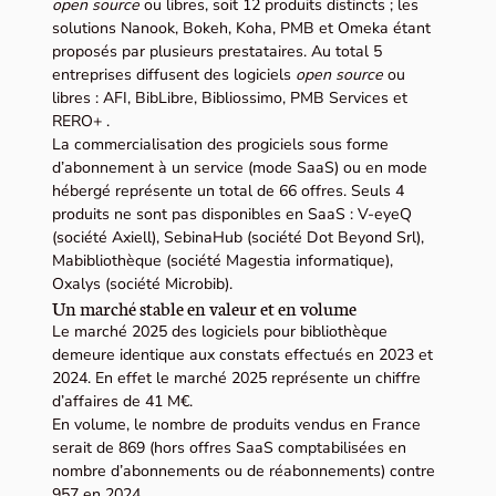
open source
ou libres, soit 12 produits distincts ; les
solutions Nanook, Bokeh, Koha, PMB et Omeka étant
proposés par plusieurs prestataires. Au total 5
entreprises diffusent des logiciels
open source
ou
libres : AFI, BibLibre, Bibliossimo, PMB Services et
RERO+ .
La commercialisation des progiciels sous forme
d’abonnement à un service (mode SaaS) ou en mode
hébergé représente un total de 66 offres. Seuls 4
produits ne sont pas disponibles en SaaS : V-eyeQ
(société Axiell), SebinaHub (société Dot Beyond Srl),
Mabibliothèque (société Magestia informatique),
Oxalys (société Microbib).
Un marché stable en valeur et en volume
Le marché 2025 des logiciels pour bibliothèque
demeure identique aux constats effectués en 2023 et
2024. En effet le marché 2025 représente un chiffre
d’affaires de 41 M€.
En volume, le nombre de produits vendus en France
serait de 869 (hors offres SaaS comptabilisées en
nombre d’abonnements ou de réabonnements) contre
957 en 2024.