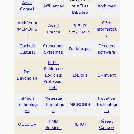
Aesis
Affluences
nt
AFI
et
Archimed
Conseil
BibLibre
Arkhênum
C3rb
Axiell
BIBLIX
/MEMORIS
Informatiqu
France
SYSTEMES
T
e
Cocktail
Crescendo
Decalog
De Marque
Culturel
Systèmes
software
ELP –
Edition de
Dot
Logiciels
ExLibris
GMInvent
Beyond srl
Profession
nels
InMedia
Magestia
Novatice
Technologi
informatiqu
MICROBIB
Technologi
es
e
es
PMB
Réseau
OCLC BV
RERO+
Services
Canopé